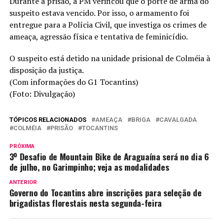
Durante a prisão, a PM verificou que o porte de arma do
suspeito estava vencido. Por isso, o armamento foi
entregue para a Polícia Civil, que investiga os crimes de
ameaça, agressão física e tentativa de feminicídio.
O suspeito está detido na unidade prisional de Colméia à
disposição da justiça.
(Com informações do G1 Tocantins)
(Foto: Divulgação)
TÓPICOS RELACIONADOS
AMEAÇA
BRIGA
CAVALGADA
COLMÉIA
PRISÃO
TOCANTINS
PRÓXIMA
3º Desafio de Mountain Bike de Araguaína será no dia 6
de julho, no Garimpinho; veja as modalidades
ANTERIOR
Governo do Tocantins abre inscrições para seleção de
brigadistas florestais nesta segunda-feira