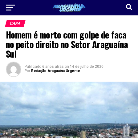
CAPA
Homem é morto com golpe de faca
no peito direito no Setor Araguaína
Sul
Publicado
6 anos atrás
on
14 de julho de 2020
Por
Redação Araguaina Urgente