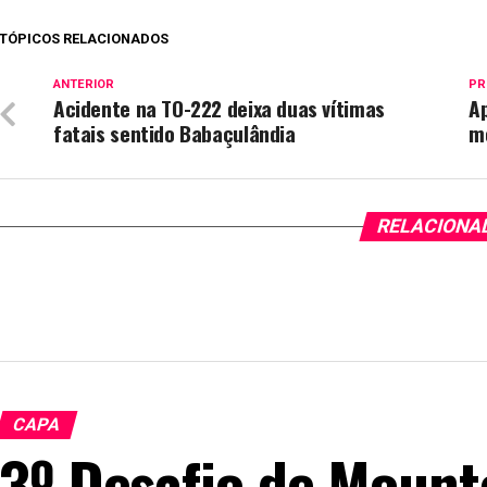
TÓPICOS RELACIONADOS
ANTERIOR
PR
Acidente na TO-222 deixa duas vítimas
Ap
fatais sentido Babaçulândia
mé
RELACIONA
CAPA
3º Desafio de Mount