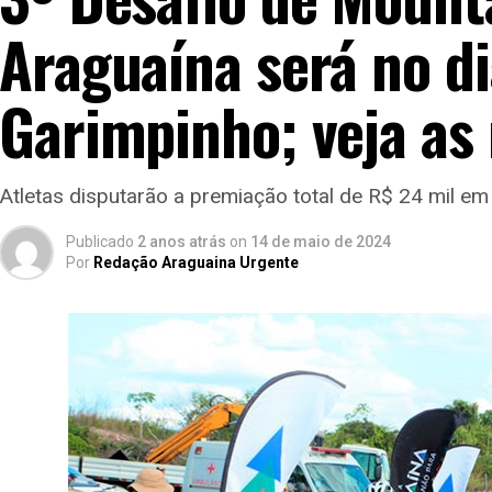
Araguaína será no di
Garimpinho; veja as
Atletas disputarão a premiação total de R$ 24 mil em
Publicado
2 anos atrás
on
14 de maio de 2024
Por
Redação Araguaina Urgente