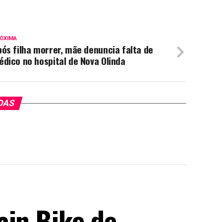
ÓXIMA
ós filha morrer, mãe denuncia falta de
dico no hospital de Nova Olinda
DAS
ain Bike de