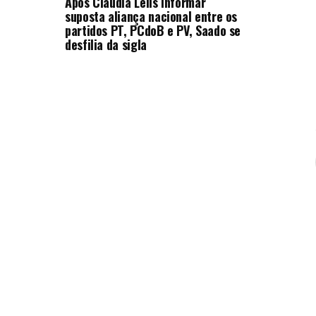
Após Cláudia Lélis informar
suposta aliança nacional entre os
partidos PT, PCdoB e PV, Saado se
desfilia da sigla