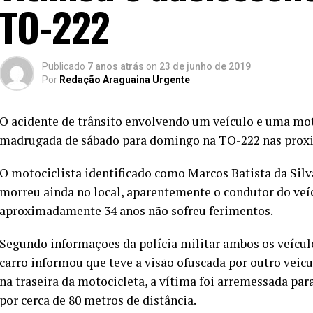
TO-222
Publicado
7 anos atrás
on
23 de junho de 2019
Por
Redação Araguaina Urgente
O acidente de trânsito envolvendo um veículo e uma moto
madrugada de sábado para domingo na TO-222 nas proxim
O motociclista identificado como Marcos Batista da Silva
morreu ainda no local, aparentemente o condutor do veí
aproximadamente 34 anos não sofreu ferimentos.
Segundo informações da polícia militar ambos os veícu
carro informou que teve a visão ofuscada por outro veic
na traseira da motocicleta, a vítima foi arremessada para
por cerca de 80 metros de distância.