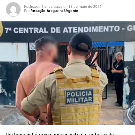
Publicado
2 anos atrás
on
13 de maio de 2024
Por
Redação Araguaina Urgente
Um homem foi preso por suspeito de tentativa de