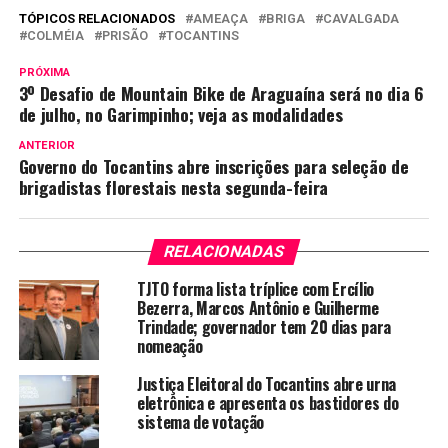
TÓPICOS RELACIONADOS
AMEAÇA
BRIGA
CAVALGADA
COLMÉIA
PRISÃO
TOCANTINS
PRÓXIMA
3º Desafio de Mountain Bike de Araguaína será no dia 6
de julho, no Garimpinho; veja as modalidades
ANTERIOR
Governo do Tocantins abre inscrições para seleção de
brigadistas florestais nesta segunda-feira
RELACIONADAS
TJTO forma lista tríplice com Ercílio
Bezerra, Marcos Antônio e Guilherme
Trindade; governador tem 20 dias para
nomeação
Justiça Eleitoral do Tocantins abre urna
eletrônica e apresenta os bastidores do
sistema de votação