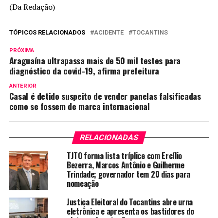
(Da Redação)
TÓPICOS RELACIONADOS
ACIDENTE
TOCANTINS
PRÓXIMA
Araguaína ultrapassa mais de 50 mil testes para
diagnóstico da covid-19, afirma prefeitura
ANTERIOR
Casal é detido suspeito de vender panelas falsificadas
como se fossem de marca internacional
RELACIONADAS
TJTO forma lista tríplice com Ercílio
Bezerra, Marcos Antônio e Guilherme
Trindade; governador tem 20 dias para
nomeação
Justiça Eleitoral do Tocantins abre urna
eletrônica e apresenta os bastidores do