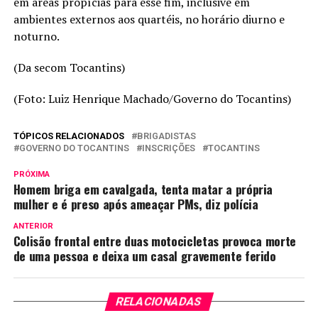
em áreas propícias para esse fim, inclusive em
ambientes externos aos quartéis, no horário diurno e
noturno.
(Da secom Tocantins)
(Foto: Luiz Henrique Machado/Governo do Tocantins)
TÓPICOS RELACIONADOS
BRIGADISTAS
GOVERNO DO TOCANTINS
INSCRIÇÕES
TOCANTINS
PRÓXIMA
Homem briga em cavalgada, tenta matar a própria
mulher e é preso após ameaçar PMs, diz polícia
ANTERIOR
Colisão frontal entre duas motocicletas provoca morte
de uma pessoa e deixa um casal gravemente ferido
RELACIONADAS