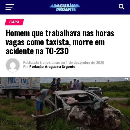
CAPA
Homem que trabalhava nas horas
vagas como taxista, morre em
acidente na TO-230
Publicado
6 anos atrás
on
1 de dezembro de 2020
Por
Redação Araguaina Urgente