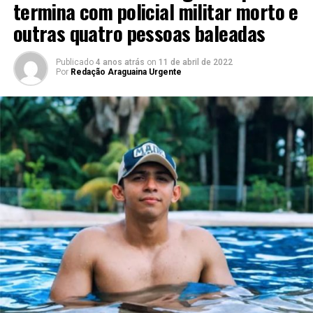
termina com policial militar morto e
outras quatro pessoas baleadas
Publicado
4 anos atrás
on
11 de abril de 2022
Por
Redação Araguaina Urgente