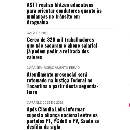
ASTT realiza blitzen educativas
para orientar condutores quanto às
mudanças no trânsito em
Araguaína
CAPA
DE 2019
Cerca de 320 mil trabalhadores
que não sacaram o abono salarial
já podem pedir a retirada dos
valores
CAPA
SEM AGENDAMENTO PRÉVIO
Atendimento presencial será
retomado na Justiça Federal no
Tocantins a partir desta segunda-
feira
CAPA
ELEIÇÕES DE 2022
Após Cláudia Lélis informar
suposta aliança nacional entre os
partidos PT, PCdoB e PV, Saado se
desfilia da sigla