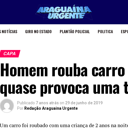
 NOTÍCIAS
GIRO NO ESTADO
PLANTÃO POLICIAL
POLITICA
ESP
CAPA
Homem rouba carro 
quase provoca uma t
Publicado
7 anos atrás
on
29 de junho de 2019
Por
Redação Araguaina Urgente
Um carro foi roubado com uma criança de 2 anos na noite 