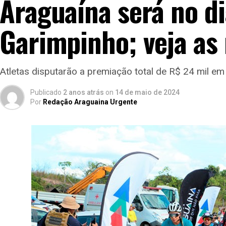
Araguaína será no di
Garimpinho; veja as
Atletas disputarão a premiação total de R$ 24 mil em
Publicado
2 anos atrás
on
14 de maio de 2024
Por
Redação Araguaina Urgente