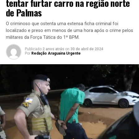
tentar furtar carro na região norte
de Palmas
O criminoso que ostenta uma extensa ficha criminal foi
localizado e preso em menos de uma hora após o crime pelos
militares da Força Tática do 1º BPM.
Publicado
2 anos atrás
on
30 de abril de 2024
Por
Redação Araguaina Urgente