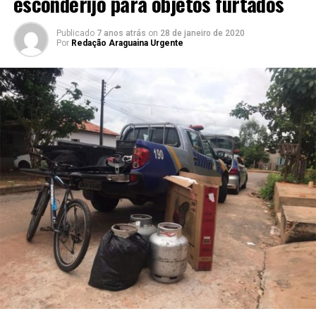
esconderijo para objetos furtados
Publicado
7 anos atrás
on
28 de janeiro de 2020
Por
Redação Araguaina Urgente