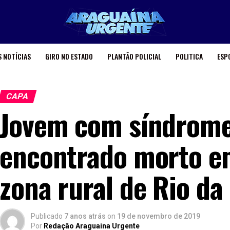
 NOTÍCIAS
GIRO NO ESTADO
PLANTÃO POLICIAL
POLITICA
ESP
CAPA
Jovem com síndrome
encontrado morto e
zona rural de Rio da
Publicado
7 anos atrás
on
19 de novembro de 2019
Por
Redação Araguaina Urgente