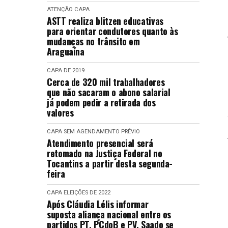
ATENÇÃO
CAPA
ASTT realiza blitzen educativas
para orientar condutores quanto às
mudanças no trânsito em
Araguaína
CAPA
DE 2019
Cerca de 320 mil trabalhadores
que não sacaram o abono salarial
já podem pedir a retirada dos
valores
CAPA
SEM AGENDAMENTO PRÉVIO
Atendimento presencial será
retomado na Justiça Federal no
Tocantins a partir desta segunda-
feira
CAPA
ELEIÇÕES DE 2022
Após Cláudia Lélis informar
suposta aliança nacional entre os
partidos PT, PCdoB e PV, Saado se