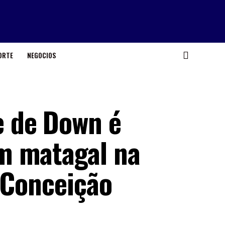
ORTE
NEGOCIOS
 de Down é
m matagal na
 Conceição