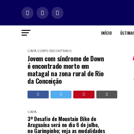
INÍCIO
ÙLTIMAS
CAPA
CORPO ENCONTRADO
Jovem com síndrome de Down
é encontrado morto em
matagal na zona rural de Rio
da Conceição
CAPA
3º Desafio de Mountain Bike de
Araguaína será no dia 6 de julho,
no Garimpinho; veja as modalidades