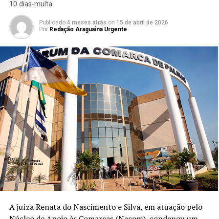
10 dias-multa
Publicado
4 meses atrás
on
15 de abril de 2026
Por
Redação Araguaina Urgente
A juíza Renata do Nascimento e Silva, em atuação pelo
Núcleo de Apoio às Comarcas (Nacom), condenou um