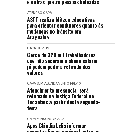
e outras quatro pessoas baleadas
ATENÇÃO
CAPA
ASTT realiza blitzen educativas
para orientar condutores quanto às
mudanças no trânsito em
Araguaína
CAPA
DE 2019
Cerca de 320 mil trabalhadores
que não sacaram o abono salarial
já podem pedir a retirada dos
valores
CAPA
SEM AGENDAMENTO PRÉVIO
Atendimento presencial será
retomado na Justiça Federal no
Tocantins a partir desta segunda-
feira
CAPA
ELEIÇÕES DE 2022
Após Cláudia Lélis informar
suposta aliança nacional entre os