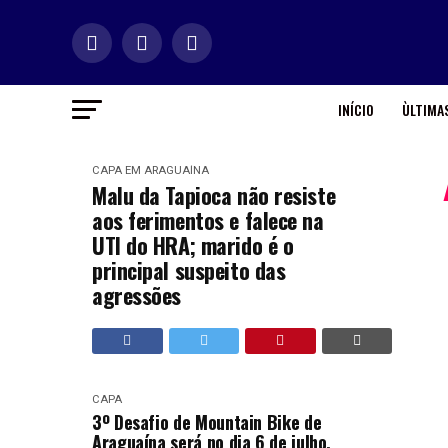
INÍCIO
ÙLTIMAS
CAPA
EM ARAGUAÍNA
Malu da Tapioca não resiste
aos ferimentos e falece na
UTI do HRA; marido é o
principal suspeito das
agressões
CAPA
3º Desafio de Mountain Bike de
Araguaína será no dia 6 de julho,