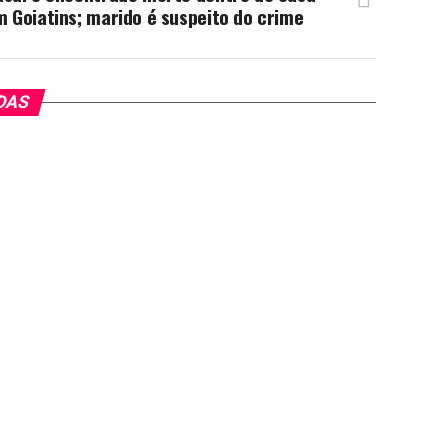
 Goiatins; marido é suspeito do crime
DAS