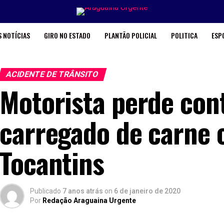
 NOTÍCIAS
GIRO NO ESTADO
PLANTÃO POLICIAL
POLITICA
ESP
ACIDENTE DE TRÂNSITO
Motorista perde con
carregado de carne c
Tocantins
Publicado
7 anos atrás
on
6 de janeiro de 2020
Por
Redação Araguaina Urgente