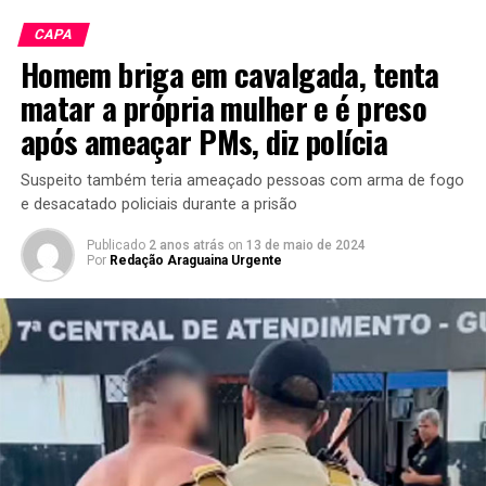
CAPA
Homem briga em cavalgada, tenta
matar a própria mulher e é preso
após ameaçar PMs, diz polícia
Suspeito também teria ameaçado pessoas com arma de fogo
e desacatado policiais durante a prisão
Publicado
2 anos atrás
on
13 de maio de 2024
Por
Redação Araguaina Urgente