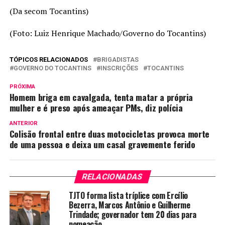
(Da secom Tocantins)
(Foto: Luiz Henrique Machado/Governo do Tocantins)
TÓPICOS RELACIONADOS
BRIGADISTAS
GOVERNO DO TOCANTINS
INSCRIÇÕES
TOCANTINS
PRÓXIMA
Homem briga em cavalgada, tenta matar a própria
mulher e é preso após ameaçar PMs, diz polícia
ANTERIOR
Colisão frontal entre duas motocicletas provoca morte
de uma pessoa e deixa um casal gravemente ferido
RELACIONADAS
TJTO forma lista tríplice com Ercílio
Bezerra, Marcos Antônio e Guilherme
Trindade; governador tem 20 dias para
nomeação