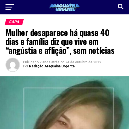
CAPA
Mulher desaparece há quase 40
dias e família diz que vive em
“angústia e aflição”, sem notícias
Publicado
7 anos atrás
on
24 de outubro de 2019
Por
Redação Araguaina Urgente