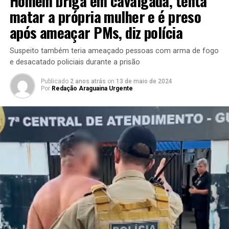
Homem briga em cavalgada, tenta
matar a própria mulher e é preso
após ameaçar PMs, diz polícia
Suspeito também teria ameaçado pessoas com arma de fogo
e desacatado policiais durante a prisão
Publicado
2 anos atrás
on
13 de maio de 2024
Por
Redação Araguaina Urgente