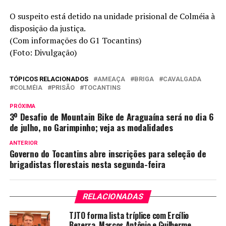
O suspeito está detido na unidade prisional de Colméia à
disposição da justiça.
(Com informações do G1 Tocantins)
(Foto: Divulgação)
TÓPICOS RELACIONADOS
AMEAÇA
BRIGA
CAVALGADA
COLMÉIA
PRISÃO
TOCANTINS
PRÓXIMA
3º Desafio de Mountain Bike de Araguaína será no dia 6
de julho, no Garimpinho; veja as modalidades
ANTERIOR
Governo do Tocantins abre inscrições para seleção de
brigadistas florestais nesta segunda-feira
RELACIONADAS
TJTO forma lista tríplice com Ercílio
Bezerra, Marcos Antônio e Guilherme