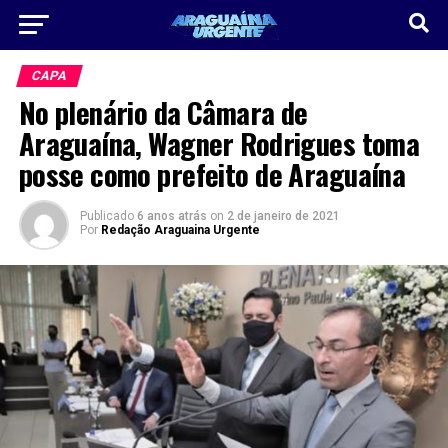
CAPA
No plenário da Câmara de
Araguaína, Wagner Rodrigues toma
posse como prefeito de Araguaína
Publicado
6 anos atrás
on
2 de janeiro de 2021
Por
Redação Araguaina Urgente