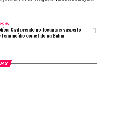
ÓXIMA
lícia Civil prende no Tocantins suspeito
 feminicídio cometido na Bahia
DAS