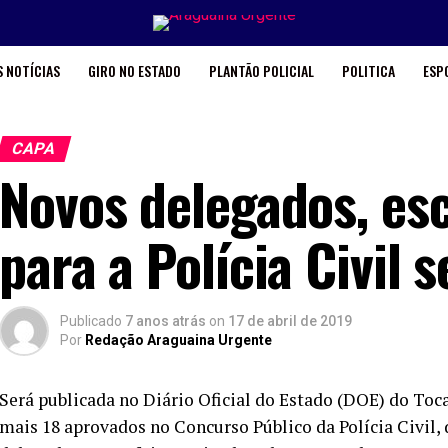
 NOTÍCIAS
GIRO NO ESTADO
PLANTÃO POLICIAL
POLITICA
ESP
CAPA
Novos delegados, esc
para a Polícia Civil
Publicado
7 anos atrás
on
17 de abril de 2019
Por
Redação Araguaina Urgente
Será publicada no Diário Oficial do Estado (DOE) do Toc
mais 18 aprovados no Concurso Público da Polícia Civil, de