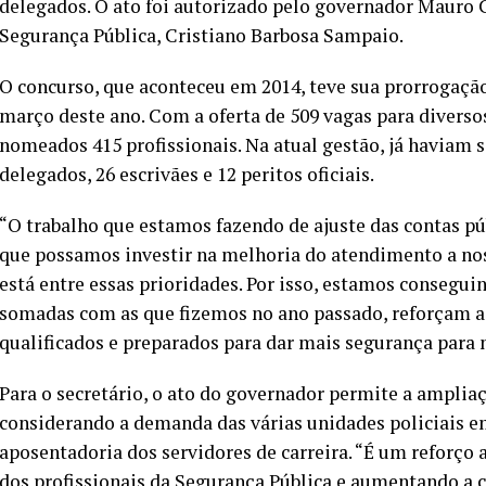
delegados. O ato foi autorizado pelo governador Mauro C
Segurança Pública, Cristiano Barbosa Sampaio.
O concurso, que aconteceu em 2014, teve sua prorrogaçã
março deste ano. Com a oferta de 509 vagas para diversos
nomeados 415 profissionais. Na atual gestão, já haviam s
delegados, 26 escrivães e 12 peritos oficiais.
“O trabalho que estamos fazendo de ajuste das contas pú
que possamos investir na melhoria do atendimento a nos
está entre essas prioridades. Por isso, estamos consegu
somadas com as que fizemos no ano passado, reforçam ai
qualificados e preparados para dar mais segurança para 
Para o secretário, o ato do governador permite a ampliaç
considerando a demanda das várias unidades policiais em
aposentadoria dos servidores de carreira. “É um reforço 
dos profissionais da Segurança Pública e aumentando a 