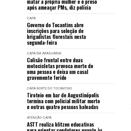
matar a própria mulher e é preso
após ameaçar PMs, diz polícia
CAPA
Governo do Tocantins abre
inscrições para seleção de
brigadistas florestais nesta
segunda-feira
CAPA
EM ARAGUAÍNA
Colisão frontal entre duas
motocicletas provoca morte de
uma pessoa e deixa um casal
gravemente ferido
CAPA
NORTE DO TOCANTINS
Tiroteio em bar de Augustinópolis
termina com policial militar morto
e outras quatro pessoas baleadas
ATENÇÃO
CAPA
ASTT realiza blitzen educativas
para orientar condutores quanto às