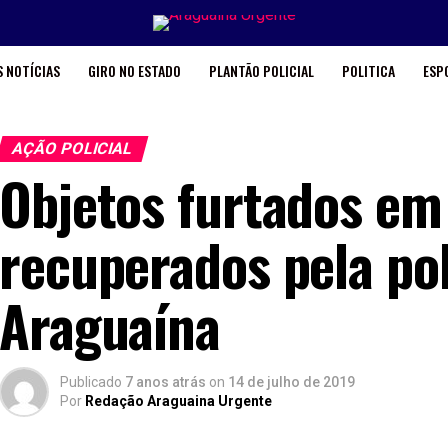
 NOTÍCIAS
GIRO NO ESTADO
PLANTÃO POLICIAL
POLITICA
ESP
AÇÃO POLICIAL
Objetos furtados em
recuperados pela pol
Araguaína
Publicado
7 anos atrás
on
14 de julho de 2019
Por
Redação Araguaina Urgente