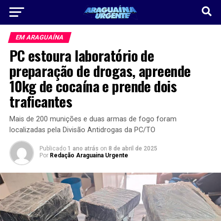
EM ARAGUAÍNA
PC estoura laboratório de
preparação de drogas, apreende
10kg de cocaína e prende dois
traficantes
Mais de 200 munições e duas armas de fogo foram
localizadas pela Divisão Antidrogas da PC/TO
Publicado
1 ano atrás
on
8 de abril de 2025
Por
Redação Araguaina Urgente