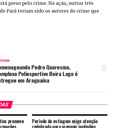
tá preso pelo crime. Na ação, outros três
 do Pará teriam sido os autores do crime que
ÓXIMA
omenageando Pedro Quaresma,
mplexo Poliesportivo Beira Lago é
ntregue em Araguaína
DAS
ntins promove
Período de estiagem exige atenção
ormações
redobrada para prevenir incêndios