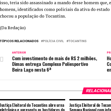
isso, teria sido assassinado a mando desse homem que, es
homens, identificados como policiais da ativa do estado
chocou a população do Tocantins.
(Da Redação)
TÓPICOS RELACIONADOS
POLÍCIA CIVIL
TOCANTINS
ANTERIOR
PR
Com investimento de mais de R$ 2 milhões,
H
Dimas entrega Complexo Poliesportivo
Co
Beira Lago nesta 6ª
e
RELACIONA
Justiça Eleitoral do Tocantins abre urna
Justiça Eleitoral do Toca
eletrônica e apresenta os bastidores do
Semana Nacional com inf