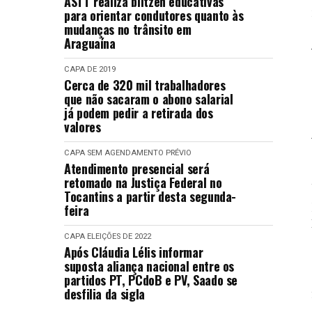
ASTT realiza blitzen educativas
para orientar condutores quanto às
mudanças no trânsito em
Araguaína
CAPA
DE 2019
Cerca de 320 mil trabalhadores
que não sacaram o abono salarial
já podem pedir a retirada dos
valores
CAPA
SEM AGENDAMENTO PRÉVIO
Atendimento presencial será
retomado na Justiça Federal no
Tocantins a partir desta segunda-
feira
CAPA
ELEIÇÕES DE 2022
Após Cláudia Lélis informar
suposta aliança nacional entre os
partidos PT, PCdoB e PV, Saado se
desfilia da sigla