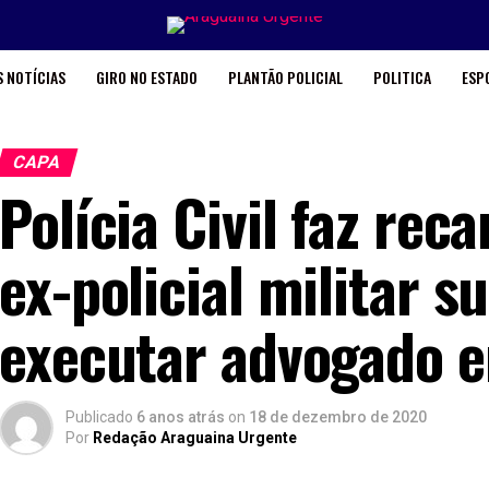
 NOTÍCIAS
GIRO NO ESTADO
PLANTÃO POLICIAL
POLITICA
ESP
CAPA
Polícia Civil faz re
ex-policial militar s
executar advogado 
Publicado
6 anos atrás
on
18 de dezembro de 2020
Por
Redação Araguaina Urgente