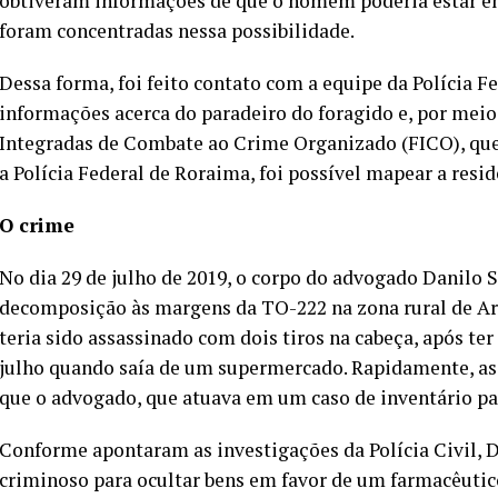
obtiveram informações de que o homem poderia estar em
foram concentradas nessa possibilidade.
Dessa forma, foi feito contato com a equipe da Polícia F
informações acerca do paradeiro do foragido e, por meio
Integradas de Combate ao Crime Organizado (FICO), que r
a Polícia Federal de Roraima, foi possível mapear a resid
O crime
No dia 29 de julho de 2019, o corpo do advogado Danilo 
decomposição às margens da TO-222 na zona rural de Ara
teria sido assassinado com dois tiros na cabeça, após te
julho quando saía de um supermercado. Rapidamente, as
que o advogado, que atuava em um caso de inventário pa
Conforme apontaram as investigações da Polícia Civil, 
criminoso para ocultar bens em favor de um farmacêutico