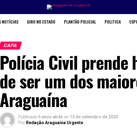
 NOTÍCIAS
GIRO NO ESTADO
PLANTÃO POLICIAL
POLITICA
ESP
CAPA
Polícia Civil prend
de ser um dos maior
Araguaína
Publicado
6 anos atrás
on
15 de setembro de 2020
Por
Redação Araguaina Urgente