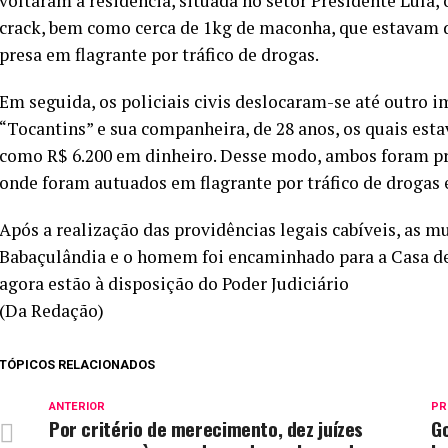
voltaram a residência, situada no setor Presidente Lula
crack, bem como cerca de 1kg de maconha, que estavam d
presa em flagrante por tráfico de drogas.
Em seguida, os policiais civis deslocaram-se até outro 
“Tocantins” e sua companheira, de 28 anos, os quais es
como R$ 6.200 em dinheiro. Desse modo, ambos foram pre
onde foram autuados em flagrante por tráfico de drogas e
Após a realização das providências legais cabíveis, as 
Babaçulândia e o homem foi encaminhado para a Casa de 
agora estão à disposição do Poder Judiciário
(Da Redação)
TÓPICOS RELACIONADOS
ANTERIOR
PR
Por critério de merecimento, dez juízes
G