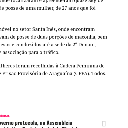
, onde localizaram e apreenderam quase 8kg de
e posse de uma mulher, de 27 anos que foi
imóvel no setor Santa Inês, onde encontram
tavam de posse de duas porções de maconha, bem
sos e conduzidos até a sede da 2ª Denarc,
 associação para o tráfico.
mulheres foram recolhidas à Cadeia Feminina de
Prisão Provisória de Araguaína (CPPA). Todos,
ÓXIMA
overno protocola, na Assembleia