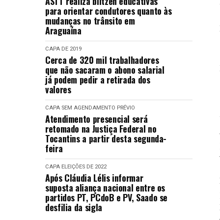
ASTT realiza blitzen educativas
para orientar condutores quanto às
mudanças no trânsito em
Araguaína
CAPA
DE 2019
Cerca de 320 mil trabalhadores
que não sacaram o abono salarial
já podem pedir a retirada dos
valores
CAPA
SEM AGENDAMENTO PRÉVIO
Atendimento presencial será
retomado na Justiça Federal no
Tocantins a partir desta segunda-
feira
CAPA
ELEIÇÕES DE 2022
Após Cláudia Lélis informar
suposta aliança nacional entre os
partidos PT, PCdoB e PV, Saado se
desfilia da sigla