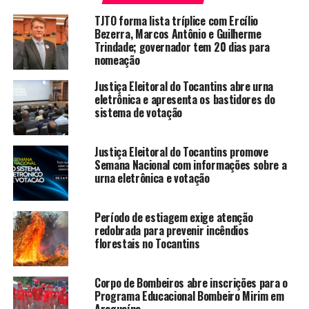
TJTO forma lista tríplice com Ercílio
Bezerra, Marcos Antônio e Guilherme
Trindade; governador tem 20 dias para
nomeação
Justiça Eleitoral do Tocantins abre urna
eletrônica e apresenta os bastidores do
sistema de votação
Justiça Eleitoral do Tocantins promove
Semana Nacional com informações sobre a
urna eletrônica e votação
Período de estiagem exige atenção
redobrada para prevenir incêndios
florestais no Tocantins
Corpo de Bombeiros abre inscrições para o
Programa Educacional Bombeiro Mirim em