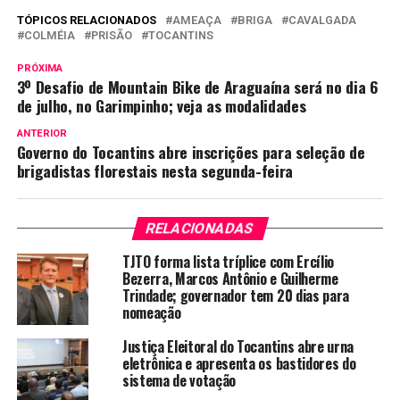
TÓPICOS RELACIONADOS
AMEAÇA
BRIGA
CAVALGADA
COLMÉIA
PRISÃO
TOCANTINS
PRÓXIMA
3º Desafio de Mountain Bike de Araguaína será no dia 6
de julho, no Garimpinho; veja as modalidades
ANTERIOR
Governo do Tocantins abre inscrições para seleção de
brigadistas florestais nesta segunda-feira
RELACIONADAS
TJTO forma lista tríplice com Ercílio
Bezerra, Marcos Antônio e Guilherme
Trindade; governador tem 20 dias para
nomeação
Justiça Eleitoral do Tocantins abre urna
eletrônica e apresenta os bastidores do
sistema de votação