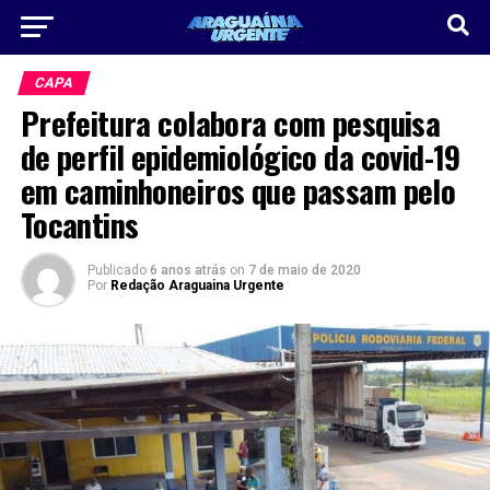
CAPA
Prefeitura colabora com pesquisa
de perfil epidemiológico da covid-19
em caminhoneiros que passam pelo
Tocantins
Publicado
6 anos atrás
on
7 de maio de 2020
Por
Redação Araguaina Urgente