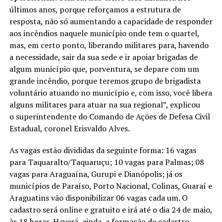
últimos anos, porque reforçamos a estrutura de
resposta, não só aumentando a capacidade de responder
aos incêndios naquele município onde tem o quartel,
mas, em certo ponto, liberando militares para, havendo
a necessidade, sair da sua sede e ir apoiar brigadas de
algum município que, porventura, se depare com um
grande incêndio, porque teremos grupo de brigadista
voluntário atuando no município e, com isso, você libera
alguns militares para atuar na sua regional”, explicou
o superintendente do Comando de Ações de Defesa Civil
Estadual, coronel Erisvaldo Alves.
As vagas estão divididas da seguinte forma: 16 vagas
para Taquaralto/Taquaruçu; 10 vagas para Palmas; 08
vagas para Araguaína, Gurupi e Dianópolis; já os
municípios de Paraíso, Porto Nacional, Colinas, Guaraí e
Araguatins vão disponibilizar 06 vagas cada um. O
cadastro será online e gratuito e irá até o dia 24 de maio,
às 18 horas. Haverá, ainda, a formação de cadastro