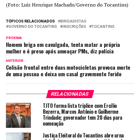
(Foto: Luiz Henrique Machado/Governo do Tocantins)
TÓPICOS RELACIONADOS
BRIGADISTAS
GOVERNO DO TOCANTINS
INSCRIÇÕES
TOCANTINS
PRÓXIMA
Homem briga em cavalgada, tenta matar a própria
mulher e é preso após ameaçar PMs, diz polícia
ANTERIOR
Colisão frontal entre duas motocicletas provoca morte
de uma pessoa e deixa um casal gravemente ferido
RELACIONADAS
TJTO forma lista tríplice com Ercílio
Bezerra, Marcos Antônio e Guilherme
Trindade; governador tem 20 dias para
nomeação
Justiça Eleitoral do Tocantins abre urna