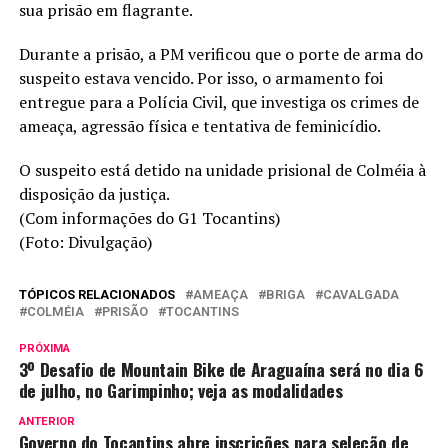
sua prisão em flagrante.
Durante a prisão, a PM verificou que o porte de arma do
suspeito estava vencido. Por isso, o armamento foi
entregue para a Polícia Civil, que investiga os crimes de
ameaça, agressão física e tentativa de feminicídio.
O suspeito está detido na unidade prisional de Colméia à
disposição da justiça.
(Com informações do G1 Tocantins)
(Foto: Divulgação)
TÓPICOS RELACIONADOS
AMEAÇA
BRIGA
CAVALGADA
COLMÉIA
PRISÃO
TOCANTINS
PRÓXIMA
3º Desafio de Mountain Bike de Araguaína será no dia 6
de julho, no Garimpinho; veja as modalidades
ANTERIOR
Governo do Tocantins abre inscrições para seleção de