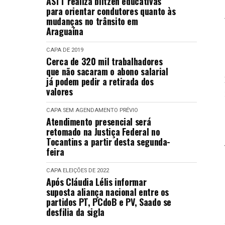
ASTT realiza blitzen educativas
para orientar condutores quanto às
mudanças no trânsito em
Araguaína
CAPA
DE 2019
Cerca de 320 mil trabalhadores
que não sacaram o abono salarial
já podem pedir a retirada dos
valores
CAPA
SEM AGENDAMENTO PRÉVIO
Atendimento presencial será
retomado na Justiça Federal no
Tocantins a partir desta segunda-
feira
CAPA
ELEIÇÕES DE 2022
Após Cláudia Lélis informar
suposta aliança nacional entre os
partidos PT, PCdoB e PV, Saado se
desfilia da sigla