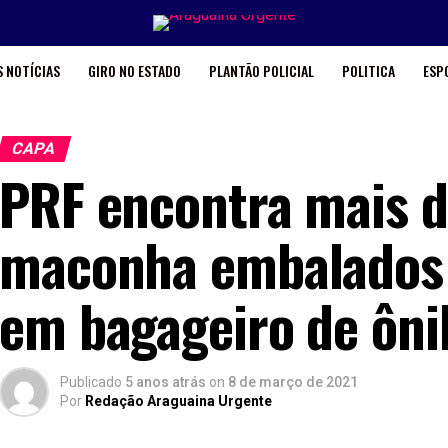
 NOTÍCIAS
GIRO NO ESTADO
PLANTÃO POLICIAL
POLITICA
ESP
CAPA
PRF encontra mais d
maconha embalados 
em bagageiro de ôni
Publicado
5 anos atrás
on
8 de março de 2021
Por
Redação Araguaina Urgente