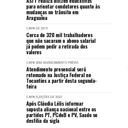
ASTT realiza blitzen educativas
para orientar condutores quanto às
mudanças no trânsito em
Araguaína
CAPA
DE 2019
Cerca de 320 mil trabalhadores
que não sacaram o abono salarial
já podem pedir a retirada dos
valores
CAPA
SEM AGENDAMENTO PRÉVIO
Atendimento presencial será
retomado na Justiça Federal no
Tocantins a partir desta segunda-
feira
CAPA
ELEIÇÕES DE 2022
Após Cláudia Lélis informar
suposta aliança nacional entre os
partidos PT, PCdoB e PV, Saado se
desfilia da sigla