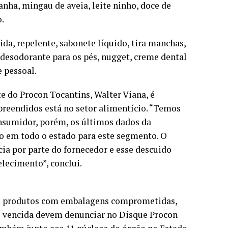
nha, mingau de aveia, leite ninho, doce de
o.
da, repelente, sabonete líquido, tira manchas,
, desodorante para os pés, nugget, creme dental
e pessoal.
e do Procon Tocantins, Walter Viana, é
reendidos está no setor alimentício. “Temos
nsumidor, porém, os últimos dados da
ão em todo o estado para este segmento. O
cia por parte do fornecedor e esse descuido
elecimento”, conclui.
om produtos com embalagens comprometidas,
e vencida devem denunciar no Disque Procon