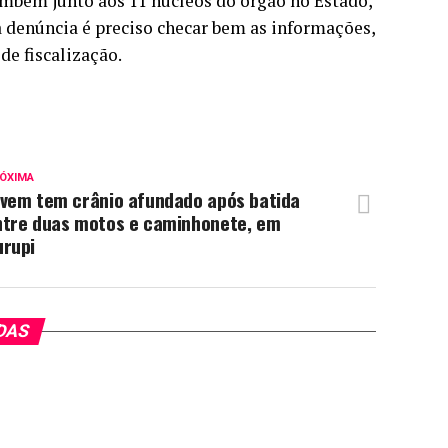
ambém junto aos 11 núcleos do órgão no Estado,
 a denúncia é preciso checar bem as informações,
de fiscalização.
ÓXIMA
ovem tem crânio afundado após batida
ntre duas motos e caminhonete, em
urupi
DAS