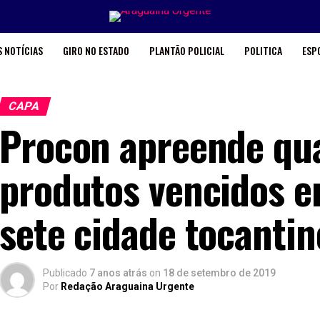
 NOTÍCIAS
GIRO NO ESTADO
PLANTÃO POLICIAL
POLITICA
ESP
CAPA
Procon apreende qua
produtos vencidos 
sete cidade tocanti
Publicado
7 anos atrás
on
18 de setembro de 2019
Por
Redação Araguaina Urgente