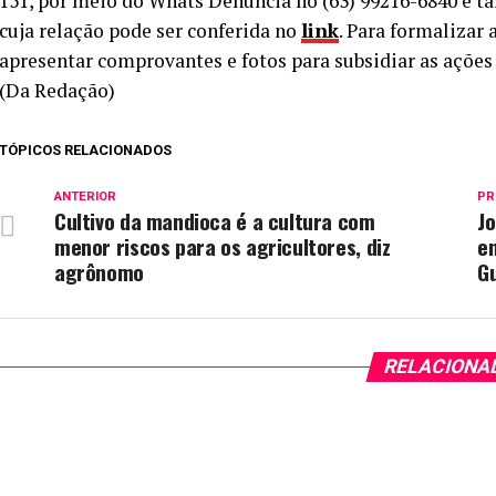
151, por meio do Whats Denúncia no (63) 99216-6840 e t
cuja relação pode ser conferida no
link
. Para formalizar
apresentar comprovantes e fotos para subsidiar as ações 
(Da Redação)
TÓPICOS RELACIONADOS
ANTERIOR
PR
Cultivo da mandioca é a cultura com
J
menor riscos para os agricultores, diz
e
agrônomo
G
RELACIONA