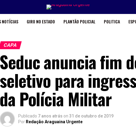
 NOTÍCIAS
GIRO NO ESTADO
PLANTÃO POLICIAL
POLITICA
ESP
CAPA
Seduc anuncia fim d
seletivo para ingres
da Polícia Militar
Publicado
7 anos atrás
on
31 de outubro de 2019
Por
Redação Araguaina Urgente