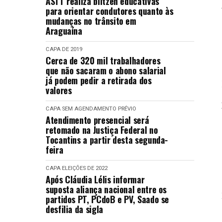
ASTT realiza blitzen educativas
para orientar condutores quanto às
mudanças no trânsito em
Araguaína
CAPA
DE 2019
Cerca de 320 mil trabalhadores
que não sacaram o abono salarial
já podem pedir a retirada dos
valores
CAPA
SEM AGENDAMENTO PRÉVIO
Atendimento presencial será
retomado na Justiça Federal no
Tocantins a partir desta segunda-
feira
CAPA
ELEIÇÕES DE 2022
Após Cláudia Lélis informar
suposta aliança nacional entre os
partidos PT, PCdoB e PV, Saado se
desfilia da sigla