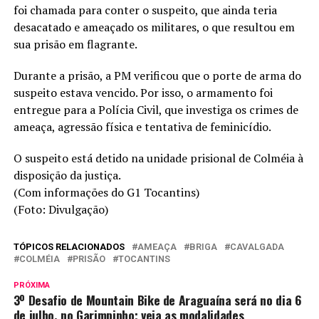
foi chamada para conter o suspeito, que ainda teria
desacatado e ameaçado os militares, o que resultou em
sua prisão em flagrante.
Durante a prisão, a PM verificou que o porte de arma do
suspeito estava vencido. Por isso, o armamento foi
entregue para a Polícia Civil, que investiga os crimes de
ameaça, agressão física e tentativa de feminicídio.
O suspeito está detido na unidade prisional de Colméia à
disposição da justiça.
(Com informações do G1 Tocantins)
(Foto: Divulgação)
TÓPICOS RELACIONADOS
AMEAÇA
BRIGA
CAVALGADA
COLMÉIA
PRISÃO
TOCANTINS
PRÓXIMA
3º Desafio de Mountain Bike de Araguaína será no dia 6
de julho, no Garimpinho; veja as modalidades