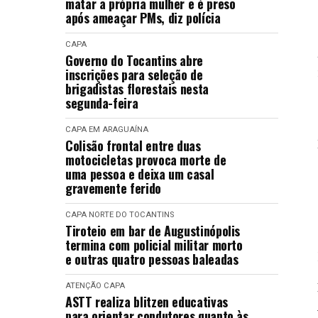
matar a própria mulher e é preso
após ameaçar PMs, diz polícia
CAPA
Governo do Tocantins abre
inscrições para seleção de
brigadistas florestais nesta
segunda-feira
CAPA
EM ARAGUAÍNA
Colisão frontal entre duas
motocicletas provoca morte de
uma pessoa e deixa um casal
gravemente ferido
CAPA
NORTE DO TOCANTINS
Tiroteio em bar de Augustinópolis
termina com policial militar morto
e outras quatro pessoas baleadas
ATENÇÃO
CAPA
ASTT realiza blitzen educativas
para orientar condutores quanto às