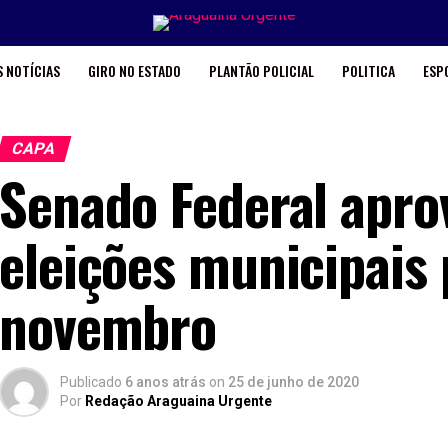
 NOTÍCIAS
GIRO NO ESTADO
PLANTÃO POLICIAL
POLITICA
ESP
CAPA
Senado Federal apro
eleições municipais 
novembro
Publicado
6 anos atrás
on
25 de junho de 2020
Por
Redação Araguaina Urgente