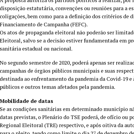
A proposta autoriza os partidos políticos a realizar, po
disposição estatutária, convenções ou reuniões para a e
coligações, bem como para a definição dos critérios de d
Financiamento de Campanha (FEFC).
Os atos de propaganda eleitoral não poderão ser limitad
Eleitoral, salvo se a decisão estiver fundamentada em p
sanitária estadual ou nacional.
No segundo semestre de 2020, poderá apenas ser realizad
campanhas de órgãos públicos municipais e suas respect
destinada ao enfrentamento da pandemia da Covid-19 e à
públicos e outros temas afetados pela pandemia.
Mobilidade de datas
Se as condições sanitárias em determinado município nã
datas previstas, o Plenário do TSE poderá, de ofício ou 
Regional Eleitoral (TRE) respectivo, e após oitiva da aut
para o pleito, tendo como limite o dia 27 de dezembro d