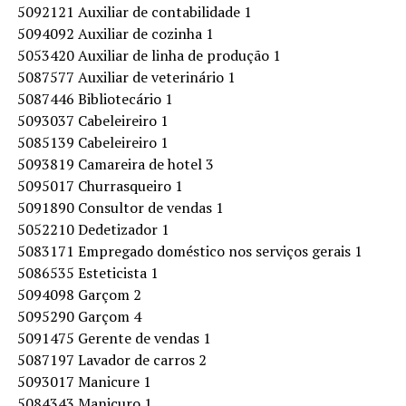
5092121 Auxiliar de contabilidade 1
5094092 Auxiliar de cozinha 1
5053420 Auxiliar de linha de produção 1
5087577 Auxiliar de veterinário 1
5087446 Bibliotecário 1
5093037 Cabeleireiro 1
5085139 Cabeleireiro 1
5093819 Camareira de hotel 3
5095017 Churrasqueiro 1
5091890 Consultor de vendas 1
5052210 Dedetizador 1
5083171 Empregado doméstico nos serviços gerais 1
5086535 Esteticista 1
5094098 Garçom 2
5095290 Garçom 4
5091475 Gerente de vendas 1
5087197 Lavador de carros 2
5093017 Manicure 1
5084343 Manicuro 1