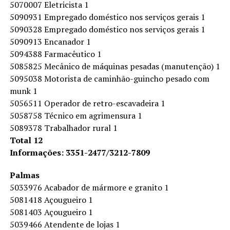
5070007 Eletricista 1
5090931 Empregado doméstico nos serviços gerais 1
5090328 Empregado doméstico nos serviços gerais 1
5090913 Encanador 1
5094388 Farmacêutico 1
5085825 Mecânico de máquinas pesadas (manutenção) 1
5095038 Motorista de caminhão-guincho pesado com
munk 1
5056511 Operador de retro-escavadeira 1
5058758 Técnico em agrimensura 1
5089378 Trabalhador rural 1
Total 12
Informações: 3351-2477/3212-7809
Palmas
5033976 Acabador de mármore e granito 1
5081418 Açougueiro 1
5081403 Açougueiro 1
5039466 Atendente de lojas 1