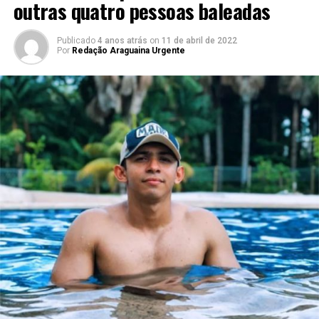
outras quatro pessoas baleadas
Publicado
4 anos atrás
on
11 de abril de 2022
Por
Redação Araguaina Urgente