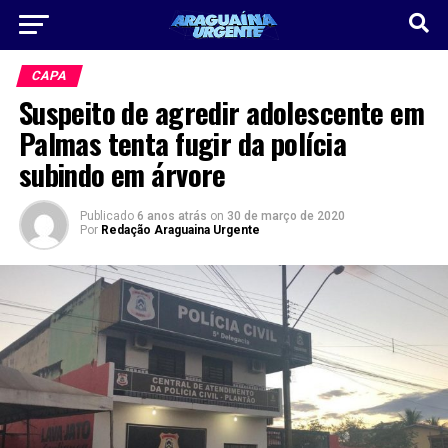
CAPA
Suspeito de agredir adolescente em
Palmas tenta fugir da polícia
subindo em árvore
Publicado
6 anos atrás
on
30 de março de 2020
Por
Redação Araguaina Urgente