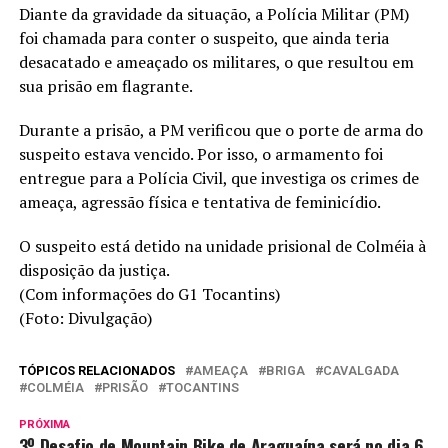
Diante da gravidade da situação, a Polícia Militar (PM)
foi chamada para conter o suspeito, que ainda teria
desacatado e ameaçado os militares, o que resultou em
sua prisão em flagrante.
Durante a prisão, a PM verificou que o porte de arma do
suspeito estava vencido. Por isso, o armamento foi
entregue para a Polícia Civil, que investiga os crimes de
ameaça, agressão física e tentativa de feminicídio.
O suspeito está detido na unidade prisional de Colméia à
disposição da justiça.
(Com informações do G1 Tocantins)
(Foto: Divulgação)
TÓPICOS RELACIONADOS
AMEAÇA
BRIGA
CAVALGADA
COLMÉIA
PRISÃO
TOCANTINS
PRÓXIMA
3º Desafio de Mountain Bike de Araguaína será no dia 6