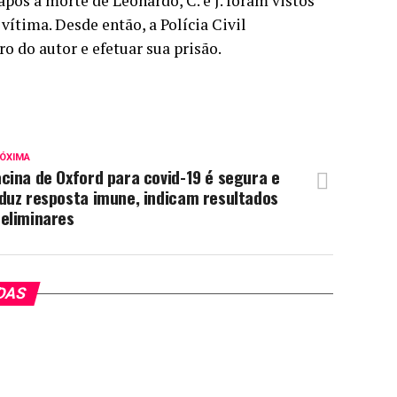
pós a morte de Leonardo, C. e J. foram vistos
vítima. Desde então, a Polícia Civil
ro do autor e efetuar sua prisão.
ÓXIMA
cina de Oxford para covid-19 é segura e
duz resposta imune, indicam resultados
reliminares
DAS