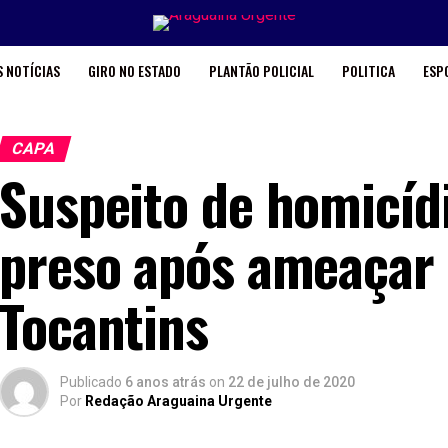
 NOTÍCIAS
GIRO NO ESTADO
PLANTÃO POLICIAL
POLITICA
ESP
CAPA
Suspeito de homicíd
preso após ameaçar 
Tocantins
Publicado
6 anos atrás
on
22 de julho de 2020
Por
Redação Araguaina Urgente