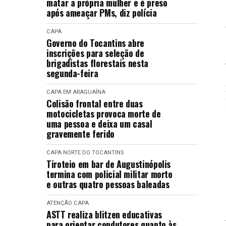
matar a própria mulher e é preso
após ameaçar PMs, diz polícia
CAPA
Governo do Tocantins abre
inscrições para seleção de
brigadistas florestais nesta
segunda-feira
CAPA
EM ARAGUAÍNA
Colisão frontal entre duas
motocicletas provoca morte de
uma pessoa e deixa um casal
gravemente ferido
CAPA
NORTE DO TOCANTINS
Tiroteio em bar de Augustinópolis
termina com policial militar morto
e outras quatro pessoas baleadas
ATENÇÃO
CAPA
ASTT realiza blitzen educativas
para orientar condutores quanto às