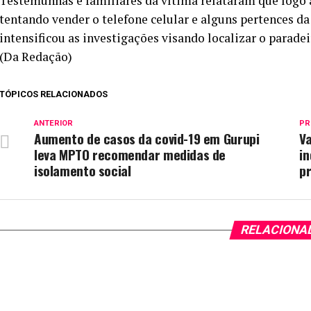
Testemunhas e familiares da vítima relataram que logo a
tentando vender o telefone celular e alguns pertences da 
intensificou as investigações visando localizar o paradei
(Da Redação)
TÓPICOS RELACIONADOS
ANTERIOR
PR
Aumento de casos da covid-19 em Gurupi
Va
leva MPTO recomendar medidas de
in
isolamento social
p
RELACIONA