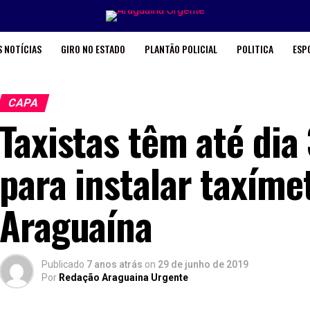
 NOTÍCIAS
GIRO NO ESTADO
PLANTÃO POLICIAL
POLITICA
ESP
CAPA
Taxistas têm até dia
para instalar taxím
Araguaína
Publicado
7 anos atrás
on
29 de junho de 2019
Por
Redação Araguaina Urgente