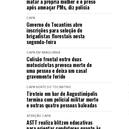
matar a própria mulher e é preso
após ameaçar PMs, diz polícia
CAPA
Governo do Tocantins abre
inscrições para seleção de
brigadistas florestais nesta
segunda-feira
CAPA
EM ARAGUAÍNA
Colisão frontal entre duas
motocicletas provoca morte de
uma pessoa e deixa um casal
gravemente ferido
CAPA
NORTE DO TOCANTINS
Tiroteio em bar de Augustinópolis
termina com policial militar morto
e outras quatro pessoas baleadas
ATENÇÃO
CAPA
ASTT realiza blitzen educativas
para orientar condutores quanto às