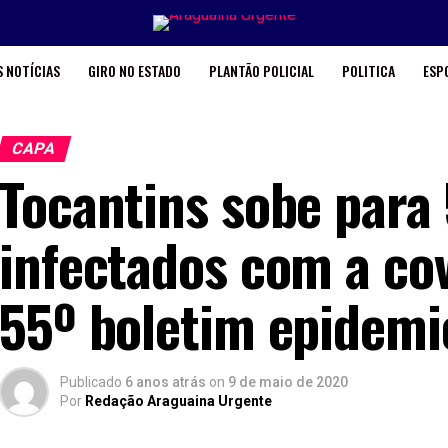
 NOTÍCIAS
GIRO NO ESTADO
PLANTÃO POLICIAL
POLITICA
ESP
CAPA
Tocantins sobe para
infectados com a cov
55º boletim epidemi
Publicado
6 anos atrás
on
9 de maio de 2020
Por
Redação Araguaina Urgente