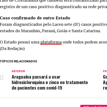
caso de Cristalândia que também será contabilizado para
registro de um caso positivo diagnosticado na rede priva
Caso confirmado de outro Estado
Foram diagnosticados pelo Lacen sete (07) casos positiv
estados do Maranhão, Paraná, Goiás e Santa Catarina.
O Estado possui uma
plataforma
onde todos podem acom
(Da Redação)
TÓPICOS RELACIONADOS
ANTERIOR
PR
Araguaína passará a usar
Go
hidroxicloroquina e zinco no tratamento
Ag
de pacientes com covid-19
re