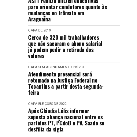
ASTT realiza blitzen educativas
para orientar condutores quanto às
mudanças no trânsito em
Araguaína
CAPA
DE 2019
Cerca de 320 mil trabalhadores
que não sacaram o abono salarial
já podem pedir a retirada dos
valores
CAPA
SEM AGENDAMENTO PRÉVIO
Atendimento presencial será
retomado na Justiça Federal no
Tocantins a partir desta segunda-
feira
CAPA
ELEIÇÕES DE 2022
Após Cláudia Lélis informar
suposta aliança nacional entre os
partidos PT, PCdoB e PV, Saado se
desfilia da sigla