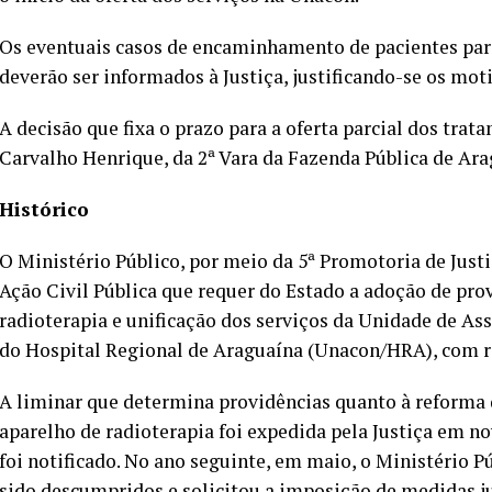
Os eventuais casos de encaminhamento de pacientes par
deverão ser informados à Justiça, justificando-se os mot
A decisão que fixa o prazo para a oferta parcial dos trat
Carvalho Henrique, da 2ª Vara da Fazenda Pública de Ara
Histórico
O Ministério Público, por meio da 5ª Promotoria de Justi
Ação Civil Pública que requer do Estado a adoção de pr
radioterapia e unificação dos serviços da Unidade de A
do Hospital Regional de Araguaína (Unacon/HRA), com r
A liminar que determina providências quanto à reforma d
aparelho de radioterapia foi expedida pela Justiça em n
foi notificado. No ano seguinte, em maio, o Ministério P
sido descumpridos e solicitou a imposição de medidas jud