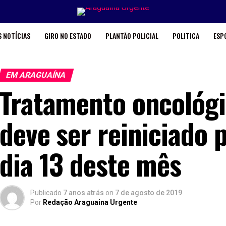
 NOTÍCIAS
GIRO NO ESTADO
PLANTÃO POLICIAL
POLITICA
ESP
EM ARAGUAÍNA
Tratamento oncológ
deve ser reiniciado 
dia 13 deste mês
Publicado
7 anos atrás
on
7 de agosto de 2019
Por
Redação Araguaina Urgente