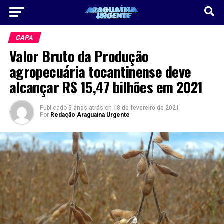
CAPA
Valor Bruto da Produção
agropecuária tocantinense deve
alcançar R$ 15,47 bilhões em 2021
Publicado
5 anos atrás
on
18 de fevereiro de 2021
Por
Redação Araguaina Urgente