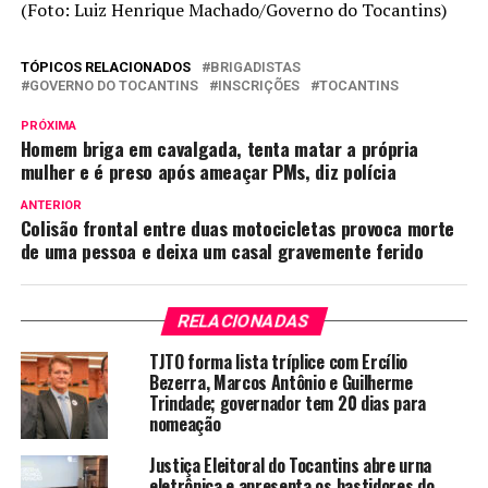
(Foto: Luiz Henrique Machado/Governo do Tocantins)
TÓPICOS RELACIONADOS
BRIGADISTAS
GOVERNO DO TOCANTINS
INSCRIÇÕES
TOCANTINS
PRÓXIMA
Homem briga em cavalgada, tenta matar a própria
mulher e é preso após ameaçar PMs, diz polícia
ANTERIOR
Colisão frontal entre duas motocicletas provoca morte
de uma pessoa e deixa um casal gravemente ferido
RELACIONADAS
TJTO forma lista tríplice com Ercílio
Bezerra, Marcos Antônio e Guilherme
Trindade; governador tem 20 dias para
nomeação
Justiça Eleitoral do Tocantins abre urna
eletrônica e apresenta os bastidores do