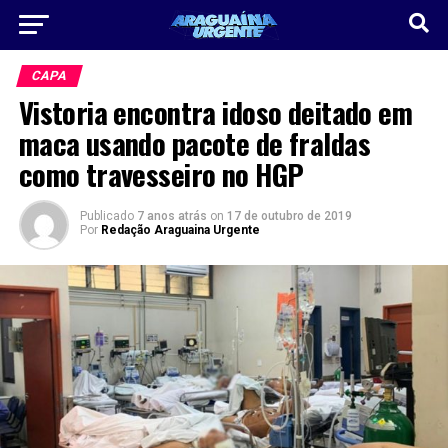
CAPA
Vistoria encontra idoso deitado em
maca usando pacote de fraldas
como travesseiro no HGP
Publicado
7 anos atrás
on
17 de outubro de 2019
Por
Redação Araguaina Urgente