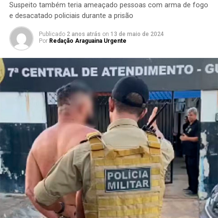
Suspeito também teria ameaçado pessoas com arma de fogo
e desacatado policiais durante a prisão
Publicado
2 anos atrás
on
13 de maio de 2024
Por
Redação Araguaina Urgente