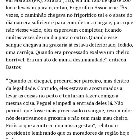
em Marabá (PA), Paraíso (TO), em um raio de quase 200
km e levavam para o, então, Frigorifico Assocarne. “Às
vezes, o caminhão chegava no frigorifico tal e o abate do
dia não era suficiente para completar a carga e, para que
não viesse vazio, eles esperavam completar, ficando
muitas vezes de um dia para o outro. Quando esse
sangue chegava na graxaria já estava deteriorado, fedido,
uma carniça. Quando era processado exalava um cheiro
horrível. Era um ato de muita desumanidade”, criticou
Bastos
“Quando eu cheguei, procurei ser parceiro, mas dentro
da legalidade. Contudo, eles estavam acostumados a
levar as coisas no peito e tentaram fazer comigo a
mesma coisa. Peguei e impedi a entrada deles lá. Não
permiti que fosse mais processado o sangue, resumindo:
nós desativamos a graxaria e não tem mais mau cheiro.
Foi isso que aconteceu na nossa gestão”, relatou o
presidente lembrando que os moradores da região hoje