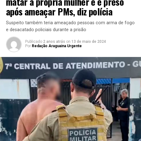
matar a própria mulher e é preso
após ameaçar PMs, diz polícia
Suspeito também teria ameaçado pessoas com arma de fogo
e desacatado policiais durante a prisão
Publicado
2 anos atrás
on
13 de maio de 2024
Por
Redação Araguaina Urgente