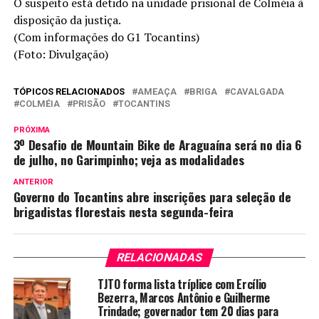
O suspeito está detido na unidade prisional de Colméia à
disposição da justiça.
(Com informações do G1 Tocantins)
(Foto: Divulgação)
TÓPICOS RELACIONADOS
AMEAÇA
BRIGA
CAVALGADA
COLMÉIA
PRISÃO
TOCANTINS
PRÓXIMA
3º Desafio de Mountain Bike de Araguaína será no dia 6
de julho, no Garimpinho; veja as modalidades
ANTERIOR
Governo do Tocantins abre inscrições para seleção de
brigadistas florestais nesta segunda-feira
RELACIONADAS
TJTO forma lista tríplice com Ercílio
Bezerra, Marcos Antônio e Guilherme
Trindade; governador tem 20 dias para