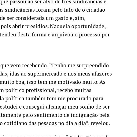
e passou ao ser alvo de três sindicâncias e
as sindicâncias foram pelo fato de o cidadão
de ser considerada um gasto e, sim,
pois abrir presídios. Naquela oportunidade,
ntendeu desta forma e arquivou o processo por
 que vem recebendo. “Tenho me surpreendido
adas, idas ao supermercado e nos meus afazeres
 muito boa, isso tem me motivado muito. As
político profissional, recebo muitas
 da política também tem me procurado para
studei e consegui alcançar meu sonho de ser
exatamente pelo sentimento de indignação pela
 cotidiano das pessoas no dia a dia”, revelou.