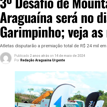
3º Desafio de Mount
Araguaína será no di
Garimpinho; veja as
Atletas disputarão a premiação total de R$ 24 mil em
Publicado
2 anos atrás
on
14 de maio de 2024
Por
Redação Araguaina Urgente