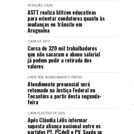
ATENÇÃO
CAPA
ASTT realiza blitzen educativas
para orientar condutores quanto às
mudanças no trânsito em
Araguaína
CAPA
DE 2019
Cerca de 320 mil trabalhadores
que não sacaram o abono salarial
já podem pedir a retirada dos
valores
CAPA
SEM AGENDAMENTO PRÉVIO
Atendimento presencial será
retomado na Justiça Federal no
Tocantins a partir desta segunda-
feira
CAPA
ELEIÇÕES DE 2022
Após Cláudia Lélis informar
suposta aliança nacional entre os
partidos PT, PCdoB e PV, Saado se