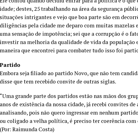
Ele contou quando decidiu entrar para a política e o que 
idade; destes, 25 trabalhando na área da segurança públi
situações intrigantes e vejo que boa parte são em decor
diligências pela cidade me deparo com muitas mazelas e f
uma sensação de impotência; sei que a corrupção é o fato
investir na melhoria da qualidade de vida da população e
maneira que encontrei para combater tudo isso foi partic
Partido
Embora seja filiado ao partido Novo, que não tem candid
disse que tem recebido convite de outras siglas.
“Uma grande parte dos partidos estão nas mãos dos grup
anos de existência da nossa cidade, já recebi convites de
analisando, pois não quero ingressar em nenhum partido
ou coligado a velha política, é preciso ter coerência com
(Por: Raimunda Costa)