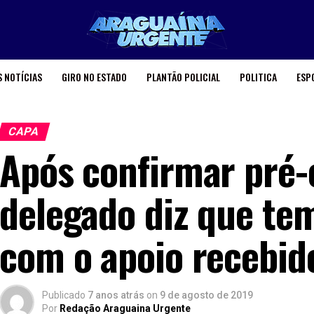
 NOTÍCIAS
GIRO NO ESTADO
PLANTÃO POLICIAL
POLITICA
ESP
CAPA
Após confirmar pré-
delegado diz que te
com o apoio recebid
Publicado
7 anos atrás
on
9 de agosto de 2019
Por
Redação Araguaina Urgente