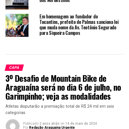
dos Nordestinos
Em homenagem ao fundador do
Tocantins, prefeito de Palmas sanciona lei
que muda nome da Av. Teotônio Segurado
para Siqueira Campos
CAPA
3º Desafio de Mountain Bike de
Araguaína será no dia 6 de julho, no
Garimpinho; veja as modalidades
Atletas disputarão a premiação total de R$ 24 mil em seis
categorias
Publicado
2 anos atrás
on
14 de maio de 2024
Por
Redação Araguaina Urgente