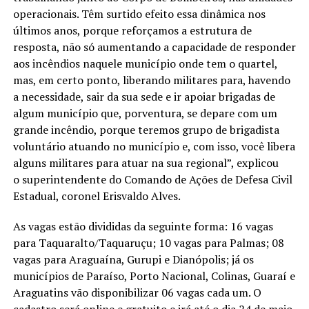
operacionais. Têm surtido efeito essa dinâmica nos
últimos anos, porque reforçamos a estrutura de
resposta, não só aumentando a capacidade de responder
aos incêndios naquele município onde tem o quartel,
mas, em certo ponto, liberando militares para, havendo
a necessidade, sair da sua sede e ir apoiar brigadas de
algum município que, porventura, se depare com um
grande incêndio, porque teremos grupo de brigadista
voluntário atuando no município e, com isso, você libera
alguns militares para atuar na sua regional”, explicou
o superintendente do Comando de Ações de Defesa Civil
Estadual, coronel Erisvaldo Alves.
As vagas estão divididas da seguinte forma: 16 vagas
para Taquaralto/Taquaruçu; 10 vagas para Palmas; 08
vagas para Araguaína, Gurupi e Dianópolis; já os
municípios de Paraíso, Porto Nacional, Colinas, Guaraí e
Araguatins vão disponibilizar 06 vagas cada um. O
cadastro será online e gratuito e irá até o dia 24 de maio,