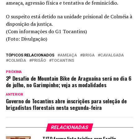
ameaça, agressão física e tentativa de feminicídio.
O suspeito está detido na unidade prisional de Colméia à
disposição da justiça.
(Com informações do G1 Tocantins)
(Foto: Divulgação)
TÓPICOS RELACIONADOS
AMEAÇA
BRIGA
CAVALGADA
COLMÉIA
PRISÃO
TOCANTINS
PRÓXIMA
3º Desafio de Mountain Bike de Araguaína será no dia 6
de julho, no Garimpinho; veja as modalidades
ANTERIOR
Governo do Tocantins abre inscrições para seleção de
brigadistas florestais nesta segunda-feira
RELACIONADAS
TJTO forma lista tríplice com Ercílio