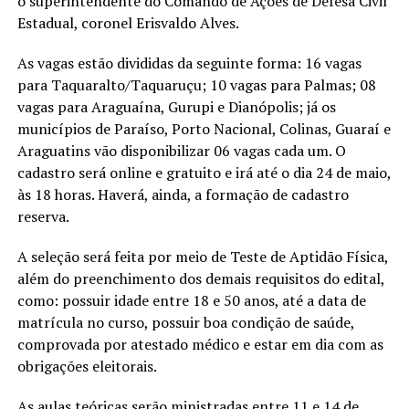
o superintendente do Comando de Ações de Defesa Civil
Estadual, coronel Erisvaldo Alves.
As vagas estão divididas da seguinte forma: 16 vagas
para Taquaralto/Taquaruçu; 10 vagas para Palmas; 08
vagas para Araguaína, Gurupi e Dianópolis; já os
municípios de Paraíso, Porto Nacional, Colinas, Guaraí e
Araguatins vão disponibilizar 06 vagas cada um. O
cadastro será online e gratuito e irá até o dia 24 de maio,
às 18 horas. Haverá, ainda, a formação de cadastro
reserva.
A seleção será feita por meio de Teste de Aptidão Física,
além do preenchimento dos demais requisitos do edital,
como: possuir idade entre 18 e 50 anos, até a data de
matrícula no curso, possuir boa condição de saúde,
comprovada por atestado médico e estar em dia com as
obrigações eleitorais.
As aulas teóricas serão ministradas entre 11 e 14 de