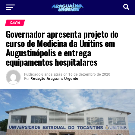
CAPA
Governador apresenta projeto do
curso de Medicina da Unitins em
Augustinópolis e entrega
equipamentos hospitalares
Publicado
6 anos atrás
on
16 de dezembro de 2020
Por
Redação Araguaina Urgente