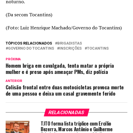
noturno.
(Da secom Tocantins)
(Foto: Luiz Henrique Machado/Governo do Tocantins)
TÓPICOS RELACIONADOS
BRIGADISTAS
GOVERNO DO TOCANTINS
INSCRIÇÕES
TOCANTINS
PRÓXIMA
Homem briga em cavalgada, tenta matar a própria
mulher e é preso após ameaçar PMs, diz polícia
ANTERIOR
Colisão frontal entre duas motocicletas provoca morte
de uma pessoa e deixa um casal gravemente ferido
RELACIONADAS
TJTO forma lista tríplice com Ercílio
Bezerra, Marcos Antônio e Guilherme