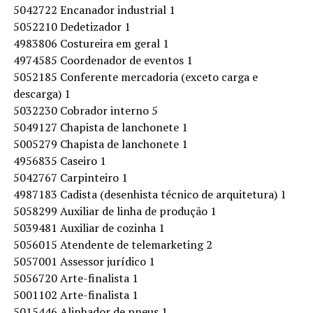
5042722 Encanador industrial 1
5052210 Dedetizador 1
4983806 Costureira em geral 1
4974585 Coordenador de eventos 1
5052185 Conferente mercadoria (exceto carga e
descarga) 1
5032230 Cobrador interno 5
5049127 Chapista de lanchonete 1
5005279 Chapista de lanchonete 1
4956835 Caseiro 1
5042767 Carpinteiro 1
4987183 Cadista (desenhista técnico de arquitetura) 1
5058299 Auxiliar de linha de produção 1
5039481 Auxiliar de cozinha 1
5056015 Atendente de telemarketing 2
5057001 Assessor jurídico 1
5056720 Arte-finalista 1
5001102 Arte-finalista 1
5015446 Alinhador de pneus 1