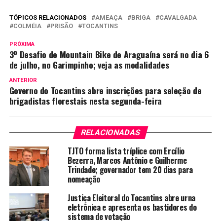
TÓPICOS RELACIONADOS
AMEAÇA
BRIGA
CAVALGADA
COLMÉIA
PRISÃO
TOCANTINS
PRÓXIMA
3º Desafio de Mountain Bike de Araguaína será no dia 6
de julho, no Garimpinho; veja as modalidades
ANTERIOR
Governo do Tocantins abre inscrições para seleção de
brigadistas florestais nesta segunda-feira
RELACIONADAS
TJTO forma lista tríplice com Ercílio
Bezerra, Marcos Antônio e Guilherme
Trindade; governador tem 20 dias para
nomeação
Justiça Eleitoral do Tocantins abre urna
eletrônica e apresenta os bastidores do
sistema de votação