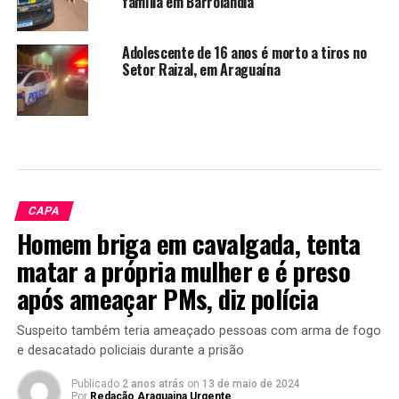
família em Barrolândia
Adolescente de 16 anos é morto a tiros no
Setor Raizal, em Araguaína
CAPA
Homem briga em cavalgada, tenta
matar a própria mulher e é preso
após ameaçar PMs, diz polícia
Suspeito também teria ameaçado pessoas com arma de fogo
e desacatado policiais durante a prisão
Publicado
2 anos atrás
on
13 de maio de 2024
Por
Redação Araguaina Urgente