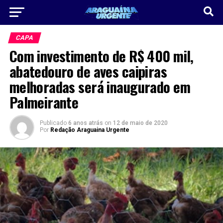
CAPA
Com investimento de R$ 400 mil,
abatedouro de aves caipiras
melhoradas será inaugurado em
Palmeirante
Publicado
6 anos atrás
on
12 de maio de 2020
Por
Redação Araguaina Urgente