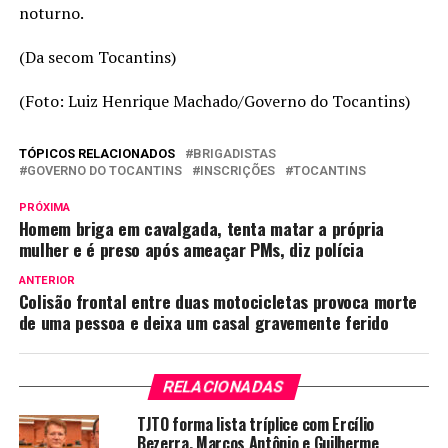
noturno.
(Da secom Tocantins)
(Foto: Luiz Henrique Machado/Governo do Tocantins)
TÓPICOS RELACIONADOS
BRIGADISTAS
GOVERNO DO TOCANTINS
INSCRIÇÕES
TOCANTINS
PRÓXIMA
Homem briga em cavalgada, tenta matar a própria
mulher e é preso após ameaçar PMs, diz polícia
ANTERIOR
Colisão frontal entre duas motocicletas provoca morte
de uma pessoa e deixa um casal gravemente ferido
RELACIONADAS
TJTO forma lista tríplice com Ercílio
Bezerra, Marcos Antônio e Guilherme