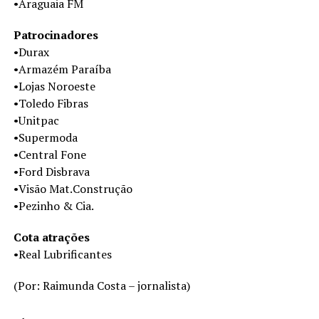
•Araguaia FM
Patrocinadores
•Durax
•Armazém Paraíba
•Lojas Noroeste
•Toledo Fibras
•Unitpac
•Supermoda
•Central Fone
•Ford Disbrava
•Visão Mat.Construção
•Pezinho & Cia.
Cota atrações
•Real Lubrificantes
(Por: Raimunda Costa – jornalista)