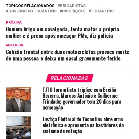
TÓPICOS RELACIONADOS
BRIGADISTAS
GOVERNO DO TOCANTINS
INSCRIÇÕES
TOCANTINS
PRÓXIMA
Homem briga em cavalgada, tenta matar a própria
mulher e é preso após ameaçar PMs, diz polícia
ANTERIOR
Colisão frontal entre duas motocicletas provoca morte
de uma pessoa e deixa um casal gravemente ferido
RELACIONADAS
TJTO forma lista tríplice com Ercílio
Bezerra, Marcos Antônio e Guilherme
Trindade; governador tem 20 dias para
nomeação
Justiça Eleitoral do Tocantins abre urna
eletrônica e apresenta os bastidores do
sistema de votação