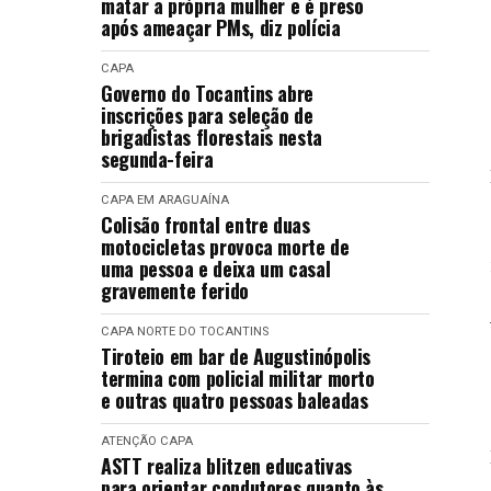
matar a própria mulher e é preso
após ameaçar PMs, diz polícia
CAPA
Governo do Tocantins abre
inscrições para seleção de
brigadistas florestais nesta
segunda-feira
CAPA
EM ARAGUAÍNA
Colisão frontal entre duas
motocicletas provoca morte de
uma pessoa e deixa um casal
gravemente ferido
CAPA
NORTE DO TOCANTINS
Tiroteio em bar de Augustinópolis
termina com policial militar morto
e outras quatro pessoas baleadas
ATENÇÃO
CAPA
ASTT realiza blitzen educativas
para orientar condutores quanto às