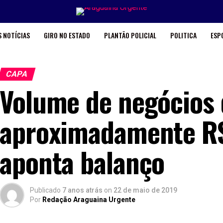
 NOTÍCIAS
GIRO NO ESTADO
PLANTÃO POLICIAL
POLITICA
ESP
CAPA
Volume de negócios 
aproximadamente R$ 
aponta balanço
Publicado
7 anos atrás
on
22 de maio de 2019
Por
Redação Araguaina Urgente