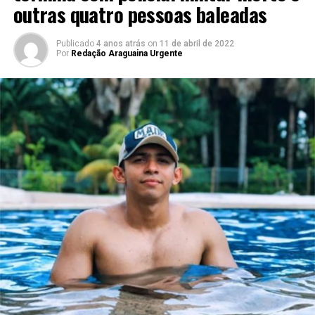
outras quatro pessoas baleadas
Publicado
4 anos atrás
on
11 de abril de 2022
Por
Redação Araguaina Urgente