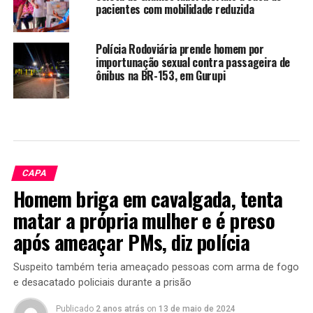
pacientes com mobilidade reduzida
Polícia Rodoviária prende homem por
importunação sexual contra passageira de
ônibus na BR-153, em Gurupi
CAPA
Homem briga em cavalgada, tenta
matar a própria mulher e é preso
após ameaçar PMs, diz polícia
Suspeito também teria ameaçado pessoas com arma de fogo
e desacatado policiais durante a prisão
Publicado
2 anos atrás
on
13 de maio de 2024