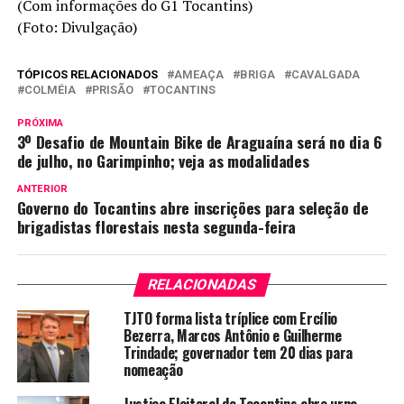
(Com informações do G1 Tocantins)
(Foto: Divulgação)
TÓPICOS RELACIONADOS
AMEAÇA
BRIGA
CAVALGADA
COLMÉIA
PRISÃO
TOCANTINS
PRÓXIMA
3º Desafio de Mountain Bike de Araguaína será no dia 6
de julho, no Garimpinho; veja as modalidades
ANTERIOR
Governo do Tocantins abre inscrições para seleção de
brigadistas florestais nesta segunda-feira
RELACIONADAS
TJTO forma lista tríplice com Ercílio
Bezerra, Marcos Antônio e Guilherme
Trindade; governador tem 20 dias para
nomeação
Justiça Eleitoral do Tocantins abre urna