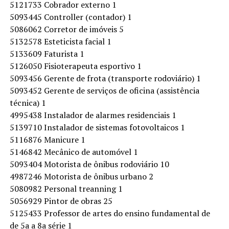
5121733 Cobrador externo 1
5093445 Controller (contador) 1
5086062 Corretor de imóveis 5
5132578 Esteticista facial 1
5133609 Faturista 1
5126050 Fisioterapeuta esportivo 1
5093456 Gerente de frota (transporte rodoviário) 1
5093452 Gerente de serviços de oficina (assistência
técnica) 1
4995438 Instalador de alarmes residenciais 1
5139710 Instalador de sistemas fotovoltaicos 1
5116876 Manicure 1
5146842 Mecânico de automóvel 1
5093404 Motorista de ônibus rodoviário 10
4987246 Motorista de ônibus urbano 2
5080982 Personal treanning 1
5056929 Pintor de obras 25
5125433 Professor de artes do ensino fundamental de
de 5a a 8a série 1